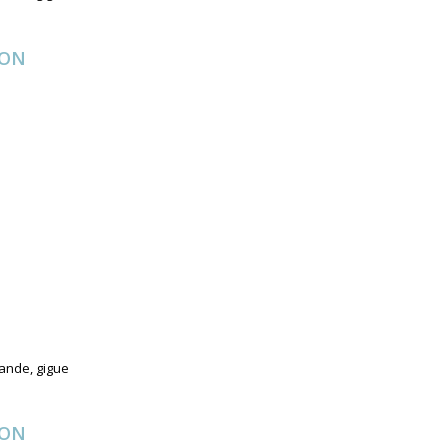
ION
ande, gigue
ION