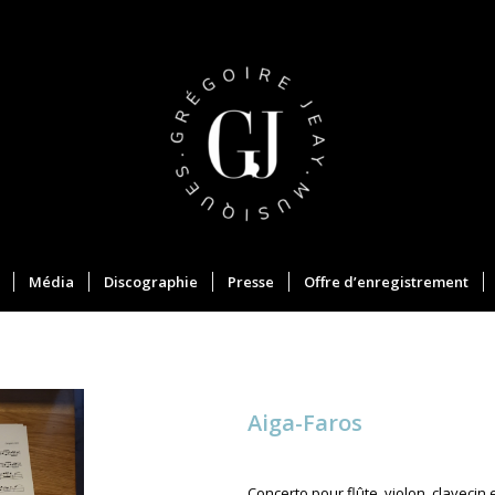
Média
Discographie
Presse
Offre d’enregistrement
Aiga-Faros
Concerto pour flûte, violon, clavecin