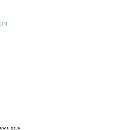
ION
ande, gigue